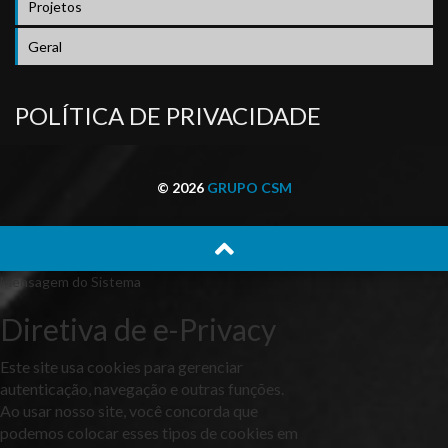
Projetos
Geral
POLÍTICA DE PRIVACIDADE
© 2026
GRUPO CSM
Mensagem do Sistema
Diretiva de e-Privacy
Este site usa cookies para gerenciar
autenticação, navegação e outras funções.
Ao usar nosso site, você concorda que
podemos colocar esses tipos de cookies em